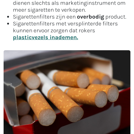
dienen slechts als marketinginstrument om
meer sigaretten te verkopen.
Sigarettenfilters zijn een
overbodig
product.
Sigarettenfilters met versplinterde filters
kunnen ervoor zorgen dat rokers
plasticvezels inademen.