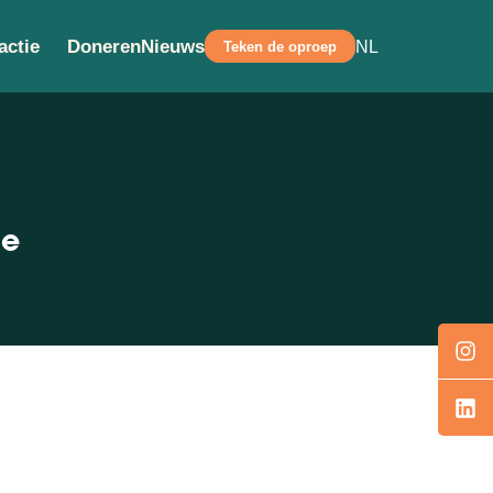
actie
Doneren
Nieuws
NL
Teken de oproep
ie