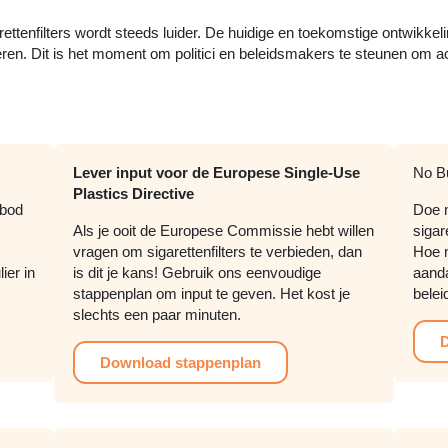
ettenfilters wordt steeds luider. De huidige en toekomstige ontwikke
ren. Dit is het moment om politici en beleidsmakers te steunen om a
Lever input voor de Europese Single-Use
No B
Plastics Directive
rbod
Doe m
Als je ooit de Europese Commissie hebt willen
sigar
vragen om sigarettenfilters te verbieden, dan
Hoe 
ier in
is dit je kans! Gebruik ons eenvoudige
aanda
stappenplan om input te geven. Het kost je
bele
slechts een paar minuten.
D
Download stappenplan