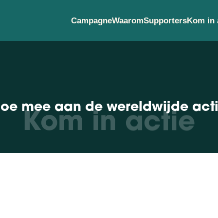
Campagne
Waarom
Supporters
Kom in 
Kom in actie
oe mee aan de wereldwijde act